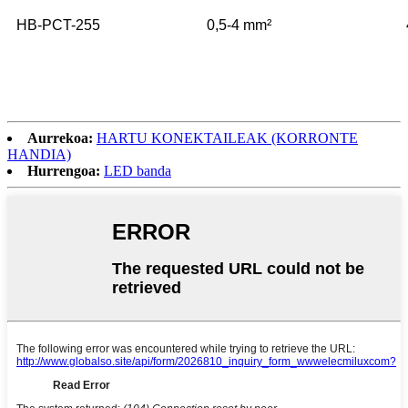
HB-PCT-255
0,5-4 mm²
Aurrekoa:
HARTU KONEKTAILEAK (KORRONTE
HANDIA)
Hurrengoa:
LED banda