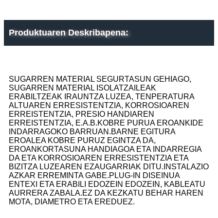
Produktuaren Deskribapena:
SUGARREN MATERIAL SEGURTASUN GEHIAGO,
SUGARREN MATERIAL ISOLATZAILEAK
ERABILTZEAK IRAUNTZA LUZEA, TENPERATURA
ALTUAREN ERRESISTENTZIA, KORROSIOAREN
ERREISTENTZIA, PRESIO HANDIAREN
ERREISTENTZIA, E.A.B.KOBRE PURUA EROANKIDE
INDARRAGOKO BARRUAN.BARNE EGITURA
EROALEA KOBRE PURUZ EGINTZA DA,
EROANKORTASUNA HANDIAGOA ETA INDARREGIA
DA ETA KORROSIOAREN ERRESISTENTZIA ETA
BIZITZA LUZEAREN EZAUGARRIAK DITU.INSTALAZIO
AZKAR ERREMINTA GABE.PLUG-IN DISEINUA
ENTEXI ETA ERABILI EDOZEIN EDOZEIN, KABLEATU
AURRERA ZABALA.EZ DA KEZKATU BEHAR HAREN
MOTA, DIAMETRO ETA EREDUEZ.