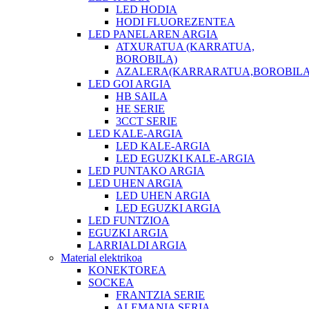
LED HODIA
HODI FLUOREZENTEA
LED PANELAREN ARGIA
ATXURATUA (KARRATUA,
BOROBILA)
AZALERA(KARRARATUA,BOROBILA
LED GOI ARGIA
HB SAILA
HE SERIE
3CCT SERIE
LED KALE-ARGIA
LED KALE-ARGIA
LED EGUZKI KALE-ARGIA
LED PUNTAKO ARGIA
LED UHEN ARGIA
LED UHEN ARGIA
LED EGUZKI ARGIA
LED FUNTZIOA
EGUZKI ARGIA
LARRIALDI ARGIA
Material elektrikoa
KONEKTOREA
SOCKEA
FRANTZIA SERIE
ALEMANIA SERIA