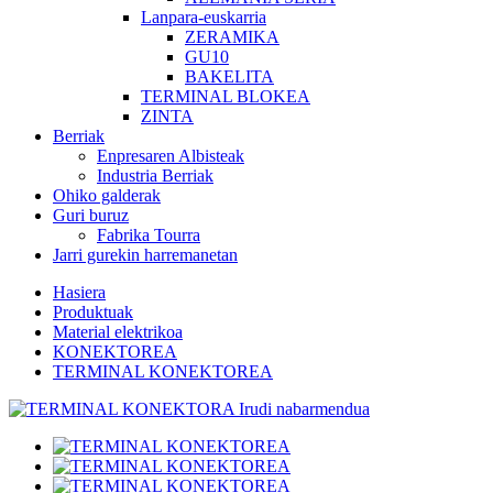
Lanpara-euskarria
ZERAMIKA
GU10
BAKELITA
TERMINAL BLOKEA
ZINTA
Berriak
Enpresaren Albisteak
Industria Berriak
Ohiko galderak
Guri buruz
Fabrika Tourra
Jarri gurekin harremanetan
Hasiera
Produktuak
Material elektrikoa
KONEKTOREA
TERMINAL KONEKTOREA