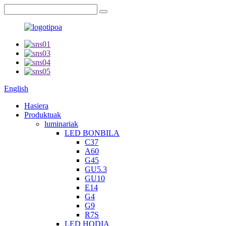
English
Hasiera
Produktuak
luminariak
LED BONBILA
C37
A60
G45
GU5.3
GU10
E14
G4
G9
R7S
LED HODIA