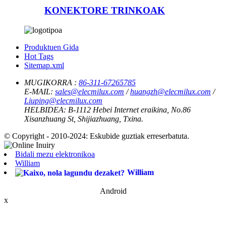
KONEKTORE TRINKOAK
Produktuen Gida
Hot Tags
Sitemap.xml
MUGIKORRA :
86-311-67265785
E-MAIL:
sales@elecmilux.com
/
huangzh@elecmilux.com
/
Liuping@elecmilux.com
HELBIDEA:
B-1112 Hebei Internet eraikina, No.86
Xisanzhuang St, Shijiazhuang, Txina.
© Copyright - 2010-2024: Eskubide guztiak erreserbatuta.
Bidali mezu elektronikoa
William
William
Android
x