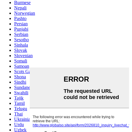
Burmese
Nepali
Norwegian
Pashto
Persian
Punjabi
Serbian
Sesotho
Sinhala
Slovak
Slovenian
Somali
Samoan
Scots Gaelic
Shona
Sindhi
Sundanese
Swahili
Tajik
Tamil
Telugu
Thai
Ukrainian
Urdu
Uzbek