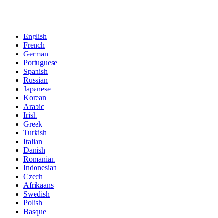
English
French
German
Portuguese
Spanish
Russian
Japanese
Korean
Arabic
Irish
Greek
Turkish
Italian
Danish
Romanian
Indonesian
Czech
Afrikaans
Swedish
Polish
Basque