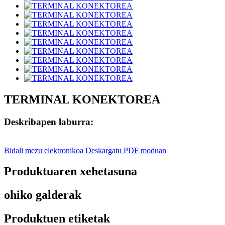
TERMINAL KONEKTOREA
Deskribapen laburra:
Bidali mezu elektronikoa
Deskargatu PDF moduan
Produktuaren xehetasuna
ohiko galderak
Produktuen etiketak