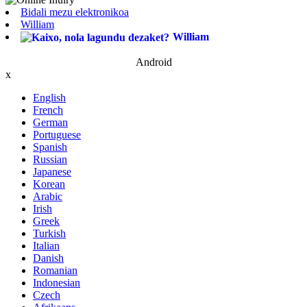
Bidali mezu elektronikoa
William
William
Android
x
English
French
German
Portuguese
Spanish
Russian
Japanese
Korean
Arabic
Irish
Greek
Turkish
Italian
Danish
Romanian
Indonesian
Czech