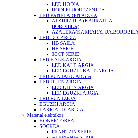
LED HODIA
HODI FLUOREZENTEA
LED PANELAREN ARGIA
ATXURATUA (KARRATUA,
BOROBILA)
AZALERA(KARRARATUA,BOROBILA
LED GOI ARGIA
HB SAILA
HE SERIE
3CCT SERIE
LED KALE-ARGIA
LED KALE-ARGIA
LED EGUZKI KALE-ARGIA
LED PUNTAKO ARGIA
LED UHEN ARGIA
LED UHEN ARGIA
LED EGUZKI ARGIA
LED FUNTZIOA
EGUZKI ARGIA
LARRIALDI ARGIA
Material elektrikoa
KONEKTOREA
SOCKEA
FRANTZIA SERIE
ALEMANIA SERIA