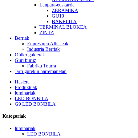
Lanpara-euskarria
ZERAMIKA
GU10
BAKELITA
TERMINAL BLOKEA
ZINTA
Berriak
Enpresaren Albisteak
Industria Berriak
Ohiko galderak
Guri buruz
Fabrika Tourra
Jarri gurekin harremanetan
Hasiera
Produktuak
luminariak
LED BONBILA
G9 LED BONBILA
Kategoriak
luminariak
LED BONBILA