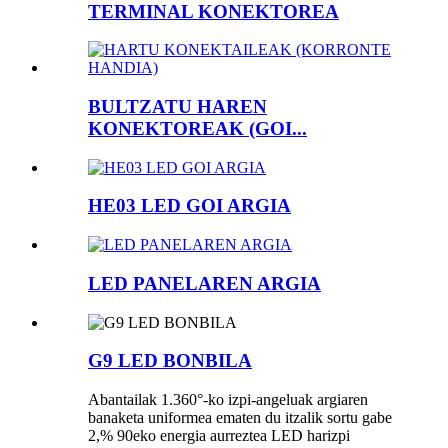
TERMINAL KONEKTOREA
BULTZATU HAREN
KONEKTOREAK (GOI...
HE03 LED GOI ARGIA
LED PANELAREN ARGIA
G9 LED BONBILA
Abantailak 1.360°-ko izpi-angeluak argiaren
banaketa uniformea ​​ematen du itzalik sortu gabe
2,% 90eko energia aurreztea LED harizpi