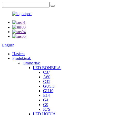
English
Hasiera
Produktuak
luminariak
LED BONBILA
C37
A60
G45
GU5.3
GU10
E14
G4
G9
R7S
LED HODIA