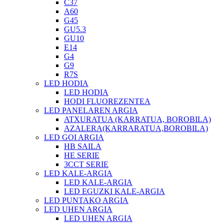
C37
A60
G45
GU5.3
GU10
E14
G4
G9
R7S
LED HODIA
LED HODIA
HODI FLUOREZENTEA
LED PANELAREN ARGIA
ATXURATUA (KARRATUA, BOROBILA)
AZALERA(KARRARATUA,BOROBILA)
LED GOI ARGIA
HB SAILA
HE SERIE
3CCT SERIE
LED KALE-ARGIA
LED KALE-ARGIA
LED EGUZKI KALE-ARGIA
LED PUNTAKO ARGIA
LED UHEN ARGIA
LED UHEN ARGIA