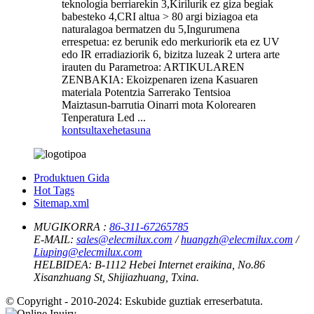
teknologia berriarekin 3,Kirilurik ez giza begiak
babesteko 4,CRI altua > 80 argi biziagoa eta
naturalagoa bermatzen du 5,Ingurumena
errespetua: ez berunik edo merkuriorik eta ez UV
edo IR erradiaziorik 6, bizitza luzeak 2 urtera arte
irauten du Parametroa: ARTIKULAREN
ZENBAKIA: Ekoizpenaren izena Kasuaren
materiala Potentzia Sarrerako Tentsioa
Maiztasun-barrutia Oinarri mota Kolorearen
Tenperatura Led ...
kontsulta
xehetasuna
Produktuen Gida
Hot Tags
Sitemap.xml
MUGIKORRA :
86-311-67265785
E-MAIL:
sales@elecmilux.com
/
huangzh@elecmilux.com
/
Liuping@elecmilux.com
HELBIDEA:
B-1112 Hebei Internet eraikina, No.86
Xisanzhuang St, Shijiazhuang, Txina.
© Copyright - 2010-2024: Eskubide guztiak erreserbatuta.