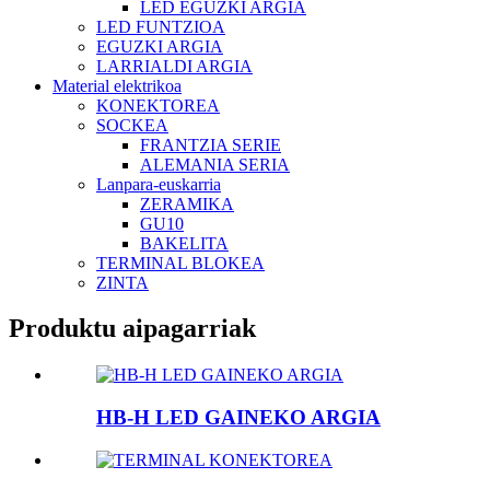
LED EGUZKI ARGIA
LED FUNTZIOA
EGUZKI ARGIA
LARRIALDI ARGIA
Material elektrikoa
KONEKTOREA
SOCKEA
FRANTZIA SERIE
ALEMANIA SERIA
Lanpara-euskarria
ZERAMIKA
GU10
BAKELITA
TERMINAL BLOKEA
ZINTA
Produktu aipagarriak
HB-H LED GAINEKO ARGIA