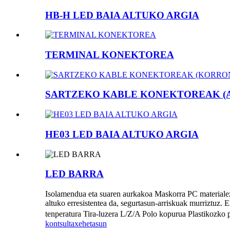
HB-H LED BAIA ALTUKO ARGIA
TERMINAL KONEKTOREA
SARTZEKO KABLE KONEKTOREAK (AL
HE03 LED BAIA ALTUKO ARGIA
LED BARRA
Isolamendua eta suaren aurkakoa Maskorra PC materialez 
altuko erresistentea da, segurtasun-arriskuak murriztuz.
tenperatura Tira-luzera L/Z/A Polo kopurua Plastik
kontsulta
xehetasun