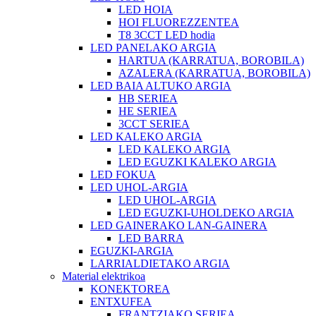
LED HOIA
HOI FLUOREZZENTEA
T8 3CCT LED hodia
LED PANELAKO ARGIA
HARTUA (KARRATUA, BOROBILA)
AZALERA (KARRATUA, BOROBILA)
LED BAIA ALTUKO ARGIA
HB SERIEA
HE SERIEA
3CCT SERIEA
LED KALEKO ARGIA
LED KALEKO ARGIA
LED EGUZKI KALEKO ARGIA
LED FOKUA
LED UHOL-ARGIA
LED UHOL-ARGIA
LED EGUZKI-UHOLDEKO ARGIA
LED GAINERAKO LAN-GAINERA
LED BARRA
EGUZKI-ARGIA
LARRIALDIETAKO ARGIA
Material elektrikoa
KONEKTOREA
ENTXUFEA
FRANTZIAKO SERIEA