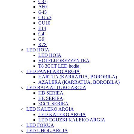
C37
A60
G45
GU5.3
GU10
E14
G4
G9
R7S
LED HOIA
LED HOIA
HOI FLUOREZZENTEA
T8 3CCT LED hodia
LED PANELAKO ARGIA
HARTUA (KARRATUA, BOROBILA)
AZALERA (KARRATUA, BOROBILA)
LED BAIA ALTUKO ARGIA
HB SERIEA
HE SERIEA
3CCT SERIEA
LED KALEKO ARGIA
LED KALEKO ARGIA
LED EGUZKI KALEKO ARGIA
LED FOKUA
LED UHOL-ARGIA