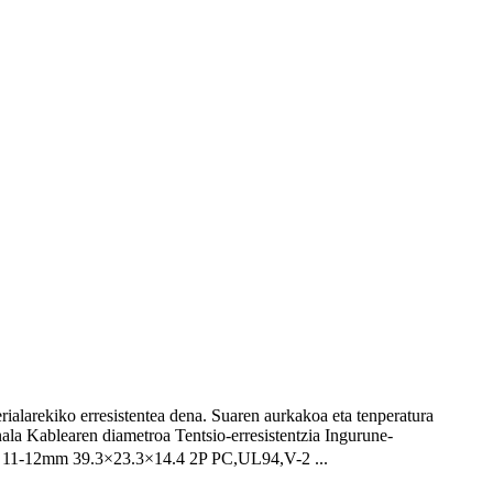
alarekiko erresistentea dena. Suaren aurkakoa eta tenperatura
ala Kablearen diametroa Tentsio-erresistentzia Ingurune-
℃ 11-12mm 39.3×23.3×14.4 2P PC,UL94,V-2 ...