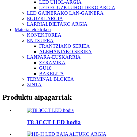
LED UHOL-ARGIA
LED EGUZKI-UHOLDEKO ARGIA
LED GAINERAKO LAN-GAINERA
EGUZKI-ARGIA
LARRIALDIETAKO ARGIA
Material elektrikoa
KONEKTOREA
ENTXUFEA
FRANTZIAKO SERIEA
ALEMANIAKO SERIEA
LANPARA-EUSKARRIA
ZERAMIKA
GU10
BAKELITA
TERMINAL BLOKEA
ZINTA
Produktu aipagarriak
T8 3CCT LED hodia