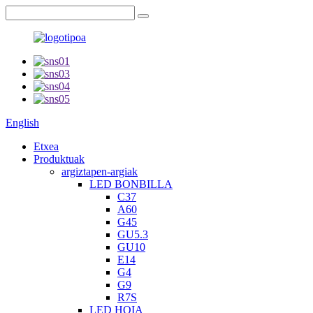
English
Etxea
Produktuak
argiztapen-argiak
LED BONBILLA
C37
A60
G45
GU5.3
GU10
E14
G4
G9
R7S
LED HOIA