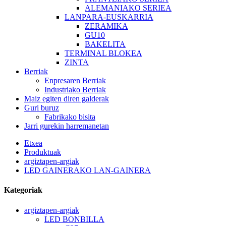
ALEMANIAKO SERIEA
LANPARA-EUSKARRIA
ZERAMIKA
GU10
BAKELITA
TERMINAL BLOKEA
ZINTA
Berriak
Enpresaren Berriak
Industriako Berriak
Maiz egiten diren galderak
Guri buruz
Fabrikako bisita
Jarri gurekin harremanetan
Etxea
Produktuak
argiztapen-argiak
LED GAINERAKO LAN-GAINERA
Kategoriak
argiztapen-argiak
LED BONBILLA