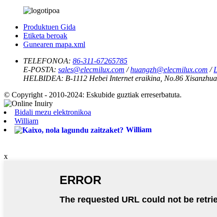
Produktuen Gida
Etiketa beroak
Gunearen mapa.xml
TELEFONOA:
86-311-67265785
E-POSTA:
sales@elecmilux.com
/
huangzh@elecmilux.com
/
HELBIDEA:
B-1112 Hebei Internet eraikina, No.86 Xisanzhua
© Copyright - 2010-2024: Eskubide guztiak erreserbatuta.
Bidali mezu elektronikoa
William
William
x