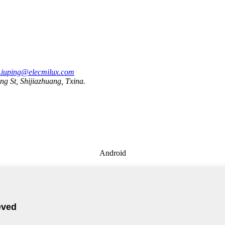
Liuping@elecmilux.com
ng St, Shijiazhuang, Txina.
Android