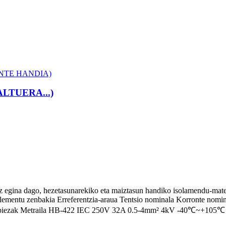
TUERA...)
egina dago, hezetasunarekiko eta maiztasun handiko isolamendu-materi
 Elementu zenbakia Erreferentzia-araua Tentsio nominala Korronte nomin
ozko piezak Metraila HB-422 IEC 250V 32A 0.5-4mm² 4kV -40℃~+105