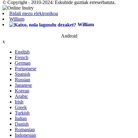
© Copyright - 2010-2024: Eskubide guztiak erreserbatuta.
Bidali mezu elektronikoa
William
William
Android
x
English
French
German
Portuguese
Spanish
Russian
Japanese
Korean
Arabic
Irish
Greek
Turkish
Italian
Danish
Romanian
Indonesian