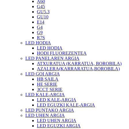
A60
G45
GU5.3
GU10
E14
G4
G9
R7S
LED HODIA
LED HODIA
HODI FLUOREZENTEA
LED PANELAREN ARGIA
ATXURATUA (KARRATUA, BOROBILA)
AZALERA(KARRARATUA,BOROBILA)
LED GOI ARGIA
HB SAILA
HE SERIE
3CCT SERIE
LED KALE-ARGIA
LED KALE-ARGIA
LED EGUZKI KALE-ARGIA
LED PUNTAKO ARGIA
LED UHEN ARGIA
LED UHEN ARGIA
LED EGUZKI ARGIA