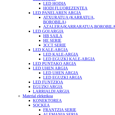
LED HODIA
HODI FLUOREZENTEA
LED PANELAREN ARGIA
ATXURATUA (KARRATUA,
BOROBILA)
AZALERA(KARRARATUA,BOROBILA
LED GOI ARGIA
HB SAILA
HE SERIE
3CCT SERIE
LED KALE-ARGIA
LED KALE-ARGIA
LED EGUZKI KALE-ARGIA
LED PUNTAKO ARGIA
LED UHEN ARGIA
LED UHEN ARGIA
LED EGUZKI ARGIA
LED FUNTZIOA
EGUZKI ARGIA
LARRIALDI ARGIA
Material elektrikoa
KONEKTOREA
SOCKEA
FRANTZIA SERIE
ALEMANIA SERIA