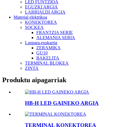
LED FUNTZIOA
EGUZKI ARGIA
LARRIALDI ARGIA
Material elektrikoa
KONEKTOREA
SOCKEA
FRANTZIA SERIE
ALEMANIA SERIA
Lanpara-euskarria
ZERAMIKA
GU10
BAKELITA
TERMINAL BLOKEA
ZINTA
Produktu aipagarriak
HB-H LED GAINEKO ARGIA
TERMINAL KONEKTOREA