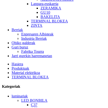
Lanpara-euskarria
ZERAMIKA
GU10
BAKELITA
TERMINAL BLOKEA
ZINTA
Berriak
Enpresaren Albisteak
Industria Berriak
Ohiko galderak
Guri buruz
Fabrika Tourra
Jarri gurekin harremanetan
Hasiera
Produktuak
Material elektrikoa
TERMINAL BLOKEA
Kategoriak
luminariak
LED BONBILA
C37