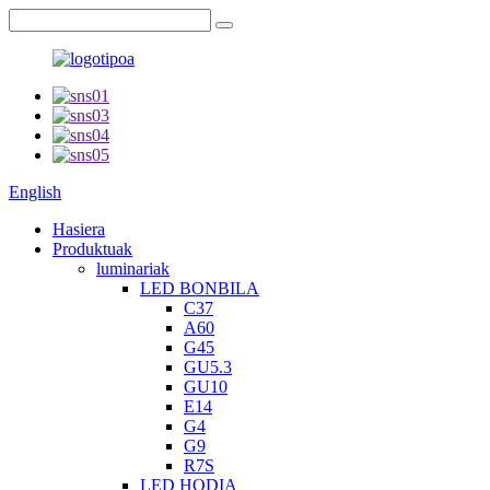
English
Hasiera
Produktuak
luminariak
LED BONBILA
C37
A60
G45
GU5.3
GU10
E14
G4
G9
R7S
LED HODIA