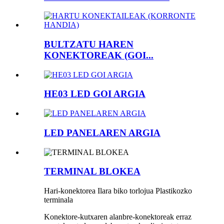
BULTZATU HAREN
KONEKTOREAK (GOI...
HE03 LED GOI ARGIA
LED PANELAREN ARGIA
TERMINAL BLOKEA
Hari-konektorea Ilara biko torlojua Plastikozko
terminala
Konektore-kutxaren alanbre-konektoreak erraz