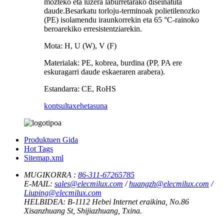
mozteko eta luzera laburretarako diseinatuta
daude.Besarkatu torloju-terminoak polietilenozko
(PE) isolamendu iraunkorrekin eta 65 °C-rainoko
beroarekiko erresistentziarekin.
Mota: H, U (W), V (F)
Materialak: PE, kobrea, burdina (PP, PA ere
eskuragarri daude eskaeraren arabera).
Estandarra: CE, RoHS
kontsulta
xehetasuna
Produktuen Gida
Hot Tags
Sitemap.xml
MUGIKORRA :
86-311-67265785
E-MAIL:
sales@elecmilux.com
/
huangzh@elecmilux.com
/
Liuping@elecmilux.com
HELBIDEA:
B-1112 Hebei Internet eraikina, No.86
Xisanzhuang St, Shijiazhuang, Txina.